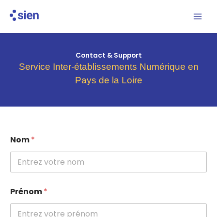
Aller
au
contenu
Contact & Support
Service Inter-établissements Numérique en
Pays de la Loire
l
Nom
*
a
l
a
Prénom
*