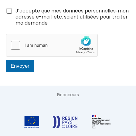
C
J’accepte que mes données personnelles, mon
a
adresse e-mail, etc. soient utilisées pour traiter
s
ma demande.
e
s
à
c
o
c
h
Envoyer
e
r
*
Financeurs