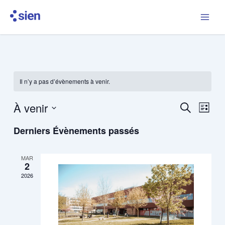
Aller
au
contenu
Il n’y a pas d’évènements à venir.
À venir
Recherche
Navig
Recherche
Liste
et
de
Sélectionnez
navigation
vues
Derniers Évènements passés
une
de
Évène
date.
vues
MAR
Évènements
2
2026